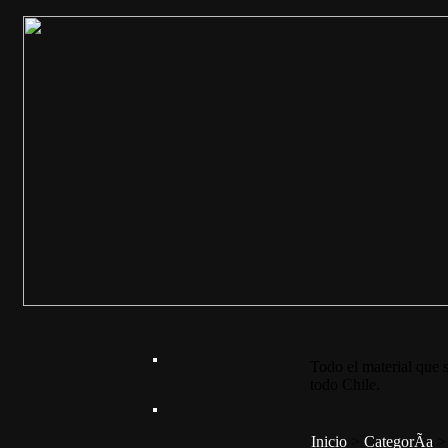
Todo el material que s
todo Chile.
Inicio
>
CategorÃ­a