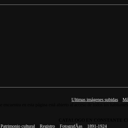
Ultimas imágenes subidas
::
Má
e encuentra en esta página está abierto al acceso de todos los habitante
CATALOGO EN CONSTANTE C
>
Patrimonio cultural
>
Registro
>
FotografÃ­as
>
1891-1924