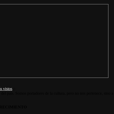
s vistos
::
s del país. Somos portadores de la cultura, pero no nos pertenece, sino a
RECIMIENTO