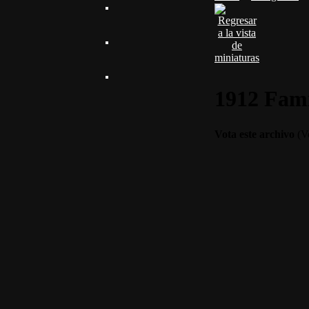
1912 Fami
Vota este archivo
(Vo