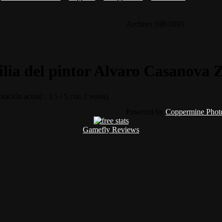
Archivo 598/1093
lia del pintor Alvaro Casanova Z
tación actual : 3.5 / 5 con 2 votos)
Powered by
Coppermine Photo
Gamefly Reviews