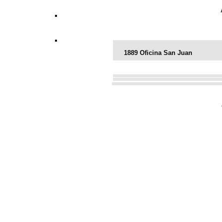
1889 Oficina San Juan
Vota este archivo
(Votación actu