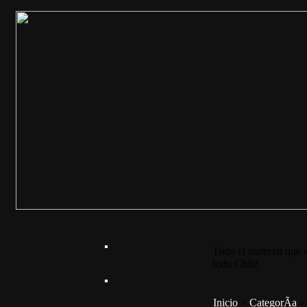
Todo el material que s
todo Chile.
Inicio
>
CategorÃ­a