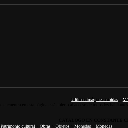
Ultimas imágenes subidas
::
Má
e encuentra en esta página está abierto al acceso de todos los habitante
CATALOGO EN CONSTANTE C
>
Patrimonio cultural
>
Obras
>
Objetos
>
Monedas
>
Monedas