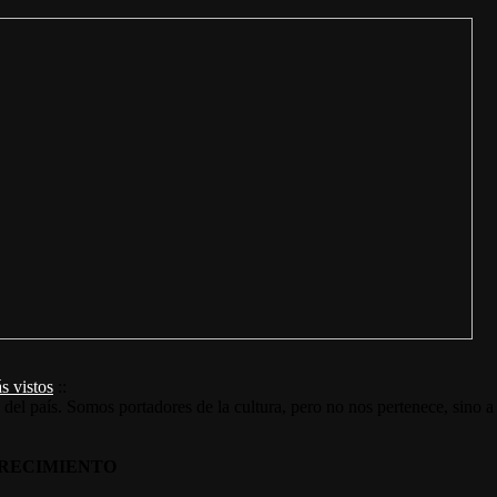
s vistos
::
s del país. Somos portadores de la cultura, pero no nos pertenece, sino a
RECIMIENTO