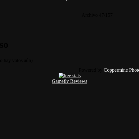
Archivo 47/157
so
 hay votos aún)
Powered by
Coppermine Photo
Gamefly Reviews