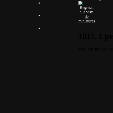
1817. 1 pe
Vota este archivo
(No