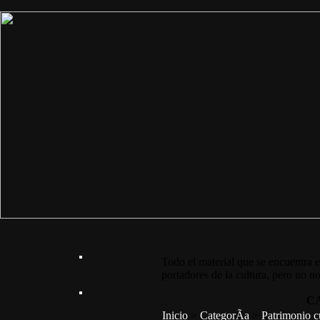
Todo el material que se encuentra e
portadores de la cultura, pero no no
C
Inicio
>
CategorÃ­a
>
Patrimonio c